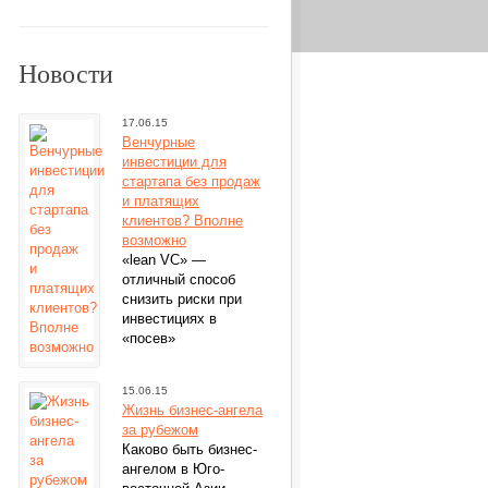
Новости
17.06.15
Венчурные
инвестиции для
стартапа без продаж
и платящих
клиентов? Вполне
возможно
«lean VC» —
отличный способ
снизить риски при
инвестициях в
«посев»
15.06.15
Жизнь бизнес-ангела
за рубежом
Каково быть бизнес-
ангелом в Юго-