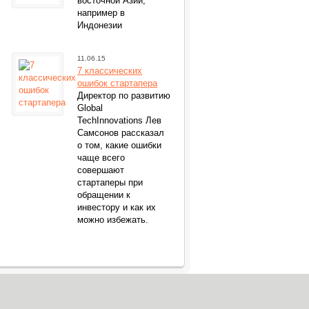
восточной Азии,
например в
Индонезии
11.06.15
7 классических
ошибок стартапера
Директор по развитию
Global
TechInnovations Лев
Самсонов рассказал
о том, какие ошибки
чаще всего
совершают
стартаперы при
обращении к
инвестору и как их
можно избежать.